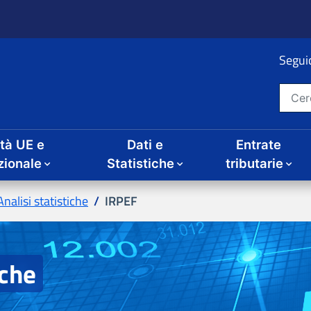
ità UE e
Dati e
Entrate
IRPEF
iche