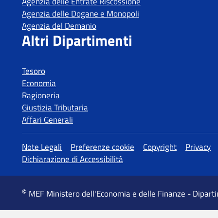
Agenzia delle Entrate Riscossione
Agenzia delle Dogane e Monopoli
Agenzia del Demanio
Altri Dipartimenti
Tesoro
Economia
Ragioneria
Giustizia Tributaria
Affari Generali
Altre informazioni
Note Legali
Preferenze cookie
Copyright
Privacy
Dichiarazione di Accessibilità
©
MEF Ministero dell'Economia e delle Finanze - Dipart