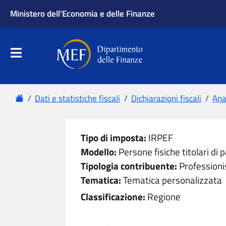
Ministero dell'Economia e delle Finanze
Apri menu principale
Dipartimento delle Finanze
Menu principale
Home
Dati e statistiche fiscali
Dichiarazioni fiscali
Anal
Tipo di imposta:
IRPEF
Modello:
Persone fisiche titolari di p
Tipologia contribuente:
Professioni
Tematica:
Tematica personalizzata
Classificazione:
Regione