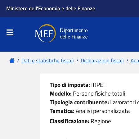
Ministero dell'Economia e delle Finanze
Apri menu principale
Dipartimento delle Finanze
Menu principale
Home
Dati e statistiche fiscali
Dichiarazioni fiscali
Anal
Tipo di imposta:
IRPEF
Modello:
Persone fisiche totali
Tipologia contribuente:
Lavoratori 
Tematica:
Analisi personalizzata
Classificazione:
Regione