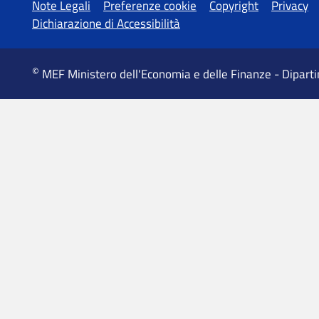
Altre informazioni
Note Legali
Preferenze cookie
Copyright
Privacy
Dichiarazione di Accessibilità
©
MEF Ministero dell'Economia e delle Finanze - Dipart