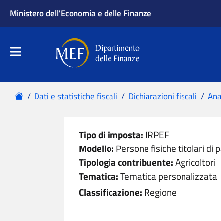
Ministero dell'Economia e delle Finanze
Apri menu principale
Dipartimento delle Finanze
Menu principale
Home
Dati e statistiche fiscali
Dichiarazioni fiscali
Anal
Tipo di imposta:
IRPEF
Modello:
Persone fisiche titolari di p
Tipologia contribuente:
Agricoltori
Tematica:
Tematica personalizzata
Classificazione:
Regione