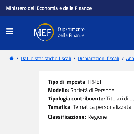
Ministero dell'Economia e delle Finanze
Apri menu principale
Dipartimento delle Finanze
Menu principale
Home
Dati e statistiche fiscali
Dichiarazioni fiscali
Anal
Tipo di imposta:
IRPEF
Modello:
Società di Persone
Tipologia contribuente:
Titolari di p
Tematica:
Tematica personalizzata
Classificazione:
Regione