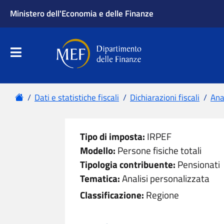
Ministero dell'Economia e delle Finanze
Apri menu principale
Dipartimento delle Finanze
Menu principale
Home
Dati e statistiche fiscali
Dichiarazioni fiscali
Anal
Tipo di imposta:
IRPEF
Modello:
Persone fisiche totali
Tipologia contribuente:
Pensionati
Tematica:
Analisi personalizzata
Classificazione:
Regione