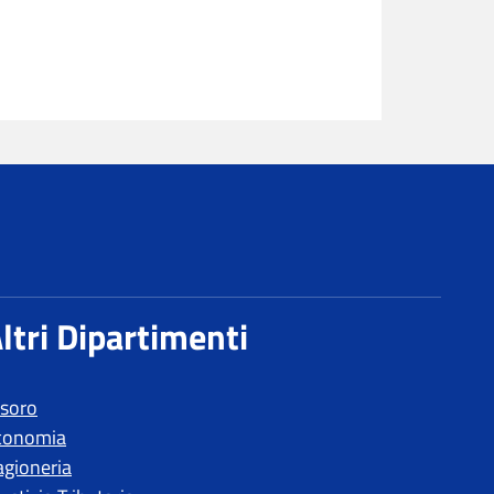
ltri Dipartimenti
esoro
conomia
agioneria