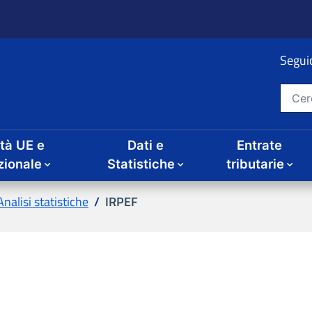
Seguic
Cerca nel sito
ità UE e
Dati e
Entrate
zionale
Statistiche
tributarie
Analisi statistiche
IRPEF