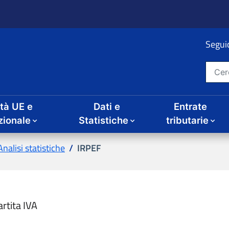
Seguic
Cerca nel sito
ità UE e
Dati e
Entrate
zionale
Statistiche
tributarie
Analisi statistiche
IRPEF
artita IVA