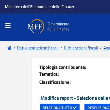
Ministero dell'Economia e delle Finanze
Apri menu principale
Dipartimento delle Finanze
Menu principale
Home
Dati e statistiche fiscali
Dichiarazioni fiscali
Anal
Tipologia contribuente:
Tematica:
Classificazione:
Modifica report - Selezione delle v
SELEZIONA TUTTO
DESELEZIONA