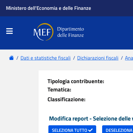
Ministero dell'Economia e delle Finanze
Apri menu principale
Dipartimento delle Finanze
Menu principale
Home
Dati e statistiche fiscali
Dichiarazioni fiscali
Anal
Tipologia contribuente:
Tematica:
Classificazione:
Modifica report - Selezione delle v
SELEZIONA TUTTO
DESELEZIONA