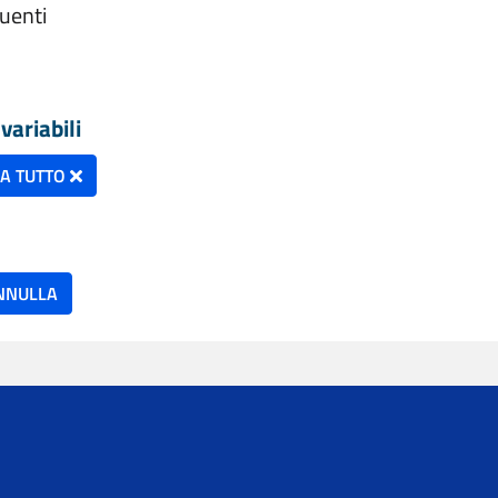
buenti
variabili
NA TUTTO