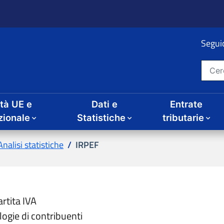
Seguic
Cerca nel sito
ità UE e
Dati e
Entrate
zionale
Statistiche
tributarie
Analisi statistiche
IRPEF
artita IVA
ologie di contribuenti