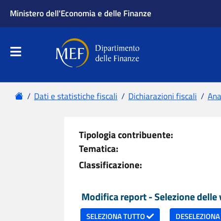
Ministero dell'Economia e delle Finanze
Apri menu principale
Dipartimento delle Finanze
Menu principale
Home
Dati e statistiche fiscali
Dichiarazioni fiscali
Anal
Tipologia contribuente:
Tematica:
Classificazione:
Modifica report - Selezione delle v
SELEZIONA TUTTO
DESELEZIONA