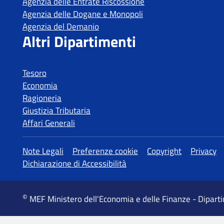
Agenzia delle Entrate Riscossione
Agenzia delle Dogane e Monopoli
Agenzia del Demanio
Altri Dipartimenti
Tesoro
Economia
Ragioneria
Giustizia Tributaria
Affari Generali
Altre informazioni
Note Legali
Preferenze cookie
Copyright
Privacy
Dichiarazione di Accessibilità
©
MEF Ministero dell'Economia e delle Finanze - Dipart