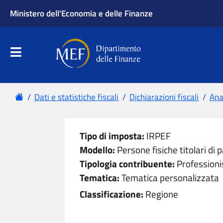
Ministero dell'Economia e delle Finanze
Apri menu principale
Dipartimento delle Finanze
Menu principale
Home
Dati e statistiche fiscali
Dichiarazioni fiscali
Anal
Tipo di imposta:
IRPEF
Modello:
Persone fisiche titolari di p
Tipologia contribuente:
Professioni
Tematica:
Tematica personalizzata
Classificazione:
Regione