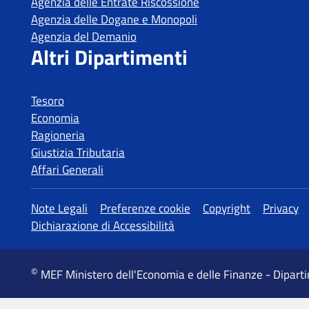
Agenzia delle Entrate Riscossione
Agenzia delle Dogane e Monopoli
Agenzia del Demanio
Altri Dipartimenti
Tesoro
Economia
Ragioneria
Giustizia Tributaria
Affari Generali
Altre informazioni
Note Legali
Preferenze cookie
Copyright
Privacy
Dichiarazione di Accessibilità
©
MEF Ministero dell'Economia e delle Finanze - Dipart