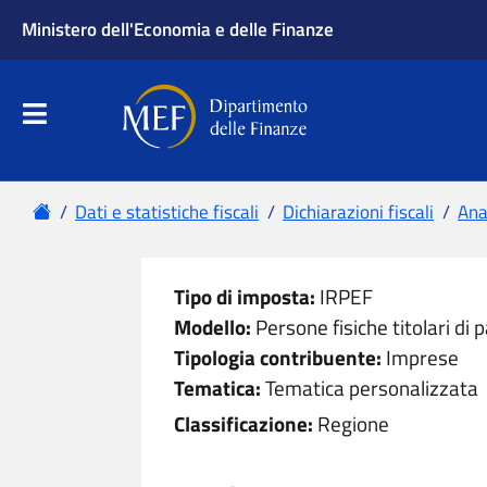
Ministero dell'Economia e delle Finanze
Apri menu principale
Dipartimento delle Finanze
Menu principale
Home
Dati e statistiche fiscali
Dichiarazioni fiscali
Anal
Tipo di imposta:
IRPEF
Modello:
Persone fisiche titolari di p
Tipologia contribuente:
Imprese
Tematica:
Tematica personalizzata
Classificazione:
Regione