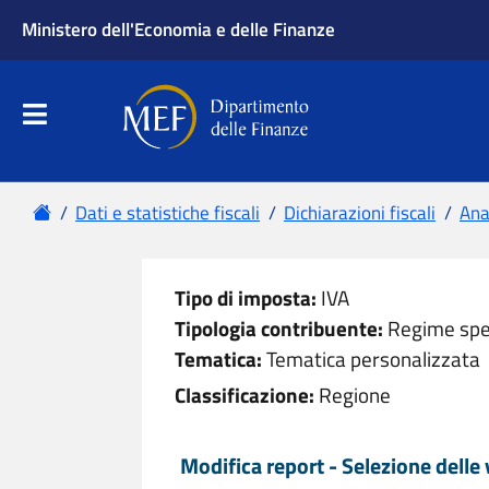
Ministero dell'Economia e delle Finanze
Apri menu principale
Dipartimento delle Finanze
Menu principale
Home
Dati e statistiche fiscali
Dichiarazioni fiscali
Anal
Tipo di imposta:
IVA
Tipologia contribuente:
Regime spe
Tematica:
Tematica personalizzata
Classificazione:
Regione
Modifica report - Selezione delle v