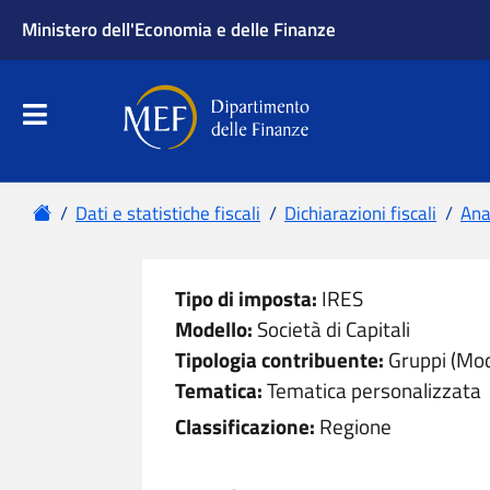
Ministero dell'Economia e delle Finanze
Apri menu principale
Dipartimento delle Finanze
Menu principale
Home
Dati e statistiche fiscali
Dichiarazioni fiscali
Anal
Tipo di imposta:
IRES
Modello:
Società di Capitali
Tipologia contribuente:
Gruppi (Mod
Tematica:
Tematica personalizzata
Classificazione:
Regione