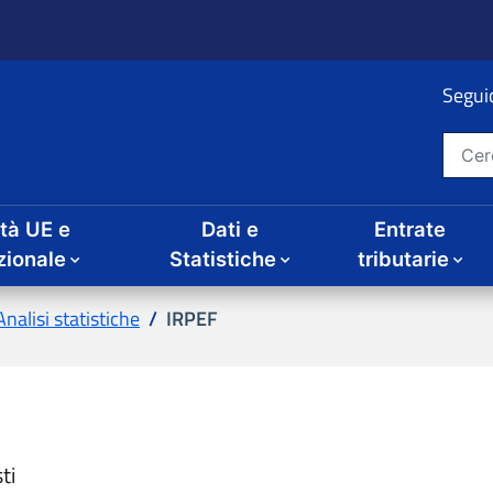
Seguic
Cerca nel sito
ità UE e
Dati e
Entrate
zionale
Statistiche
tributarie
Analisi statistiche
IRPEF
ti