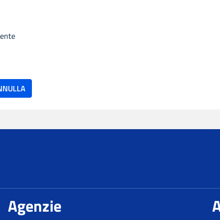
dente
ze
Agenzie
A